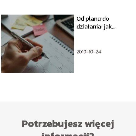
Od planu do
działania: jak
sprawnie wdrożyć
strategię w
codzienne procesy
2019-10-24
Potrzebujesz więcej