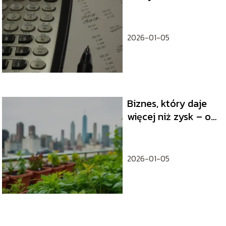
2026-01-05
Biznes, który daje
więcej niż zysk – o
sile
przedsiębiorczości
regeneracyjnej
2026-01-05