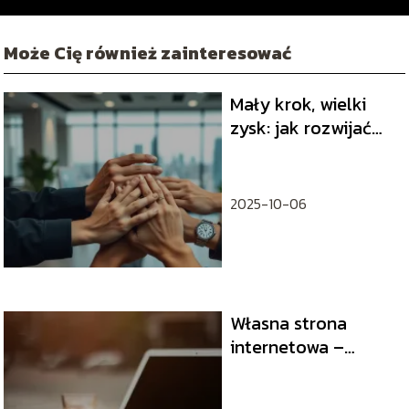
Może Cię również zainteresować
Mały krok, wielki
zysk: jak rozwijać
firmę w niszy bez
presji skali
2025-10-06
Własna strona
internetowa –
cechy dobrej
witryny